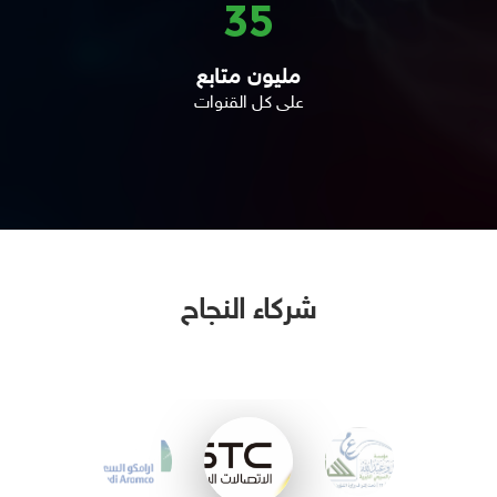
35
مليون متابع
على كل القنوات
شركاء النجاح